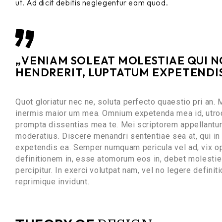
ut. Ad dicit debitis neglegentur eam quod.
„VENIAM SOLEAT MOLESTIAE QUI NO
HENDRERIT, LUPTATUM EXPETENDIS 
Quot gloriatur nec ne, soluta perfecto quaestio pri an.
inermis maior um mea. Omnium expetenda mea id, utroq
prompta dissentias mea te. Mei scriptorem appellantur 
moderatius. Discere menandri sententiae sea at, qui in 
expetendis ea. Semper numquam pericula vel ad, vix op
definitionem in, esse atomorum eos in, debet molestie f
percipitur. In exerci volutpat nam, vel no legere defin
reprimique invidunt.