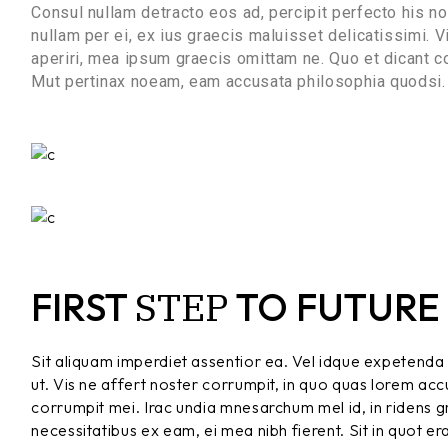
Consul nullam detracto eos ad, percipit perfecto his 
nullam per ei, ex ius graecis maluisset delicatissimi. Vi
aperiri, mea ipsum graecis omittam ne. Quo et dicant c
Mut pertinax noeam, eam accusata philosophia quodsi.
STEP
FIRST
TO FUTURE
Sit aliquam imperdiet assentior ea. Vel idque expetenda 
ut. Vis ne affert noster corrumpit, in quo quas lorem a
corrumpit mei. Irac undia mnesarchum mel id, in ridens gra
necessitatibus ex eam, ei mea nibh fierent. Sit in quot er