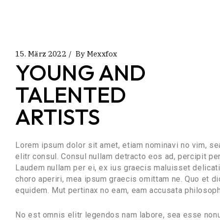
15. März 2022
By
Mexxfox
YOUNG AND
TALENTED
ARTISTS
Lorem ipsum dolor sit amet, etiam nominavi no vim, s
elitr consul. Consul nullam detracto eos ad, percipit p
Laudem nullam per ei, ex ius graecis maluisset delicatis
choro aperiri, mea ipsum graecis omittam ne. Quo et di
equidem. Mut pertinax no eam, eam accusata philosoph
No est omnis elitr legendos nam labore, sea esse nonu