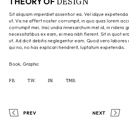
DESIGN
THEORY OF
Sit aliquam imperdiet assentior ea. Vel idque expetenda 
ut. Vis ne affert noster corrumpit, in quo quas lorem a
corrumpit mei. Irac undia mnesarchum mel id, in ridens gra
necessitatibus ex eam, ei mea nibh fierent. Sit in quot er
ut. Ad dicit debitis neglegentur eam. Quod vero labores
qui no, no has explicari hendrerit, luptatum expetendis.
Book
Graphic
FB.
TW.
IN.
TMB.
PREV
NEXT